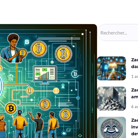
Za
da
1 a
Za
amé
6 a
Za
inv
de