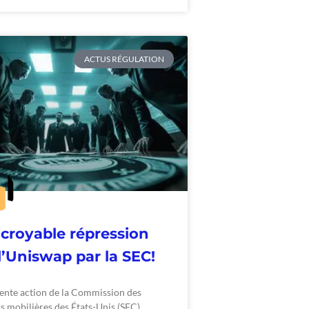
ACTUS RÉGULATION
ncroyable répression
l’Uniswap par la SEC!
cente action de la Commission des
s mobilières des États-Unis (SEC)