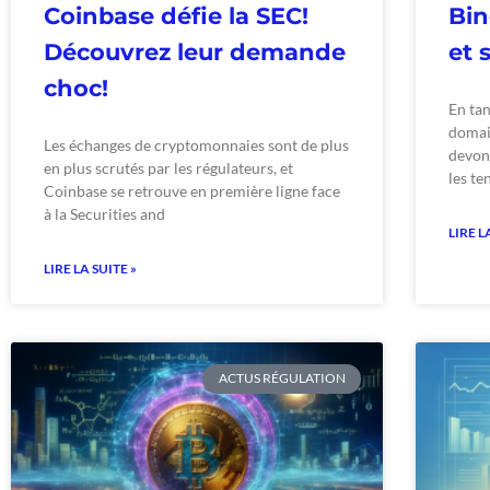
Coinbase défie la SEC!
Bin
Découvrez leur demande
et 
choc!
En tan
domai
Les échanges de cryptomonnaies sont de plus
devons
en plus scrutés par les régulateurs, et
les te
Coinbase se retrouve en première ligne face
à la Securities and
LIRE L
LIRE LA SUITE »
ACTUS RÉGULATION