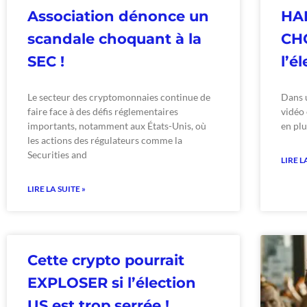
Association dénonce un
HAR
scandale choquant à la
CH
SEC !
l’é
Le secteur des cryptomonnaies continue de
Dans u
faire face à des défis réglementaires
vidéo 
importants, notamment aux États-Unis, où
en plus
les actions des régulateurs comme la
Securities and
LIRE L
LIRE LA SUITE »
Cette crypto pourrait
EXPLOSER si l’élection
US est trop serrée !