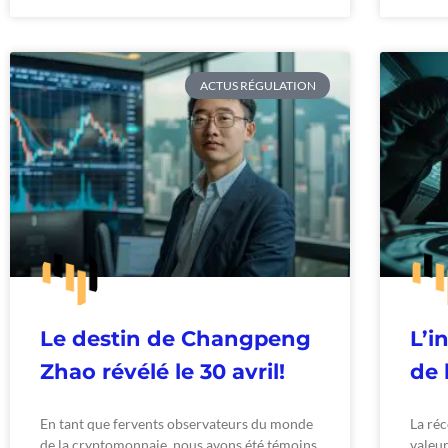
ACTUS RÉGULATION
Le destin de Changpeng
L’i
Zhao révélé le 30 avril!
de 
En tant que fervents observateurs du monde
La ré
de la cryptomonnaie, nous avons été témoins
valeur