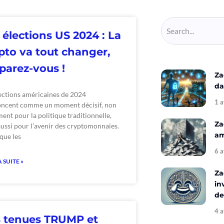
 élections US 2024 : La
pto va tout changer,
parez-vous !
Za
da
lections américaines de 2024
1 a
oncent comme un moment décisif, non
ent pour la politique traditionnelle,
Za
ussi pour l’avenir des cryptomonnaies.
am
que les
6 a
A SUITE »
Za
in
de
4 a
 tenues TRUMP et