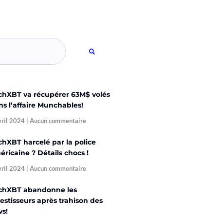
chXBT va récupérer 63M$ volés
ns l’affaire Munchables!
vril 2024
Aucun commentaire
chXBT harcelé par la police
ricaine ? Détails chocs !
vril 2024
Aucun commentaire
chXBT abandonne les
estisseurs après trahison des
vs!