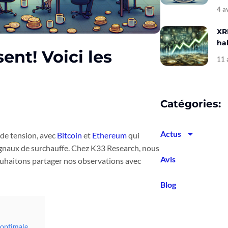
4 a
XR
hal
ent! Voici les
11 
Catégories:
Actus
de tension, avec
Bitcoin
et
Ethereum
qui
signaux de surchauffe. Chez K33 Research, nous
Avis
ouhaitons partager nos observations avec
Blog
-optimale