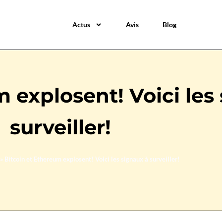
Actus
Avis
Blog
 explosent! Voici les
surveiller!
»
Bitcoin et Ethereum explosent! Voici les signaux à surveiller!