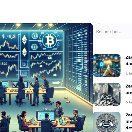
Za
da
1 a
Za
amé
6 a
Za
inv
de