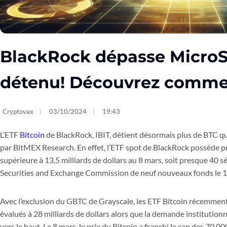
BlackRock dépasse MicroS
détenu! Découvrez comme
Cryptovax
03/10/2024
19:43
L’ETF
Bitcoin
de BlackRock, IBIT, détient désormais plus de BTC q
par BitMEX Research. En effet, l’ETF spot de BlackRock possède pr
supérieure à 13,5 milliards de dollars au 8 mars, soit presque 40 
Securities and Exchange Commission de neuf nouveaux fonds le 10
Avec l’exclusion du GBTC de Grayscale, les ETF Bitcoin récemment
évalués à 28 milliards de dollars alors que la demande institutio
vers le haut. Le 8 mars, le prix du Bitcoin a franchi le cap des 70 00