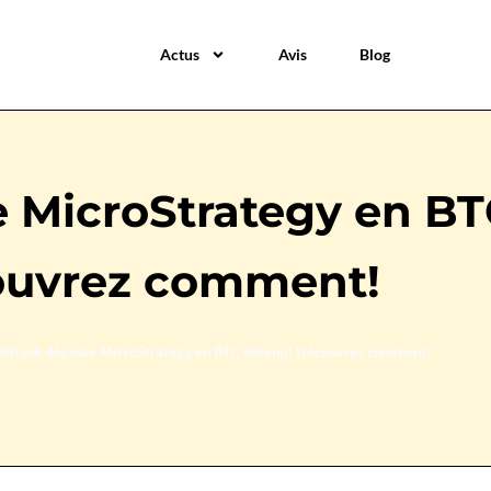
Actus
Avis
Blog
 MicroStrategy en BT
uvrez comment!
ckRock dépasse MicroStrategy en BTC détenu! Découvrez comment!