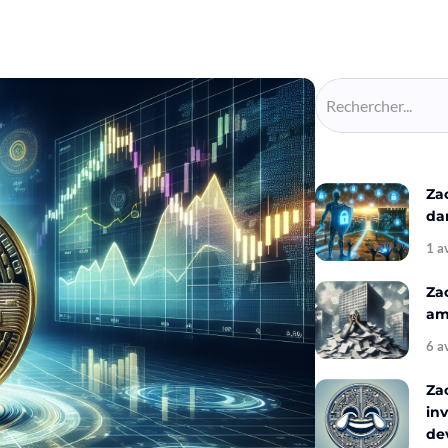
Za
da
1 a
Za
amé
6 a
Za
inv
de