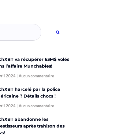
chXBT va récupérer 63M$ volés
ns l’affaire Munchables!
vril 2024
Aucun commentaire
chXBT harcelé par la police
ricaine ? Détails chocs !
vril 2024
Aucun commentaire
chXBT abandonne les
estisseurs après trahison des
vs!