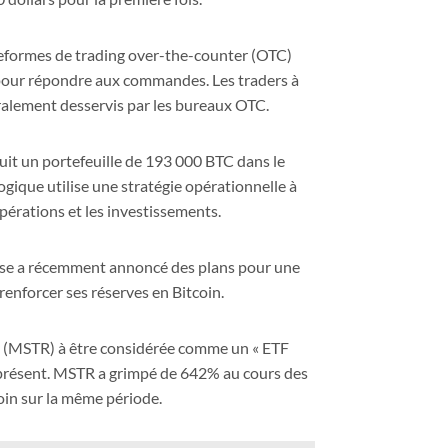
teformes de trading over-the-counter (OTC)
s pour répondre aux commandes. Les traders à
éralement desservis par les bureaux OTC.
ruit un portefeuille de 193 000 BTC dans le
logique utilise une stratégie opérationnelle à
 opérations et les investissements.
prise a récemment annoncé des plans pour une
 renforcer ses réserves en Bitcoin.
egy (MSTR) à être considérée comme un « ETF
u’à présent. MSTR a grimpé de 642% au cours des
oin sur la même période.