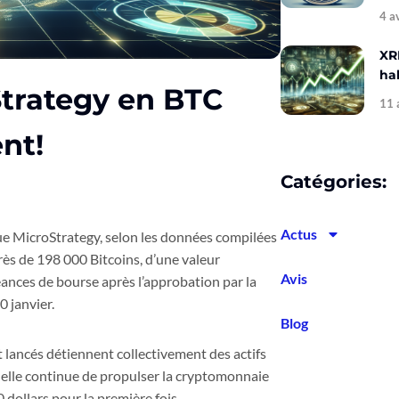
4 a
XR
hal
trategy en BTC
11 
nt!
Catégories:
Actus
ue MicroStrategy, selon les données compilées
ès de 198 000 Bitcoins, d’une valeur
Avis
séances de bourse après l’approbation par la
 janvier.
Blog
 lancés détiennent collectivement des actifs
nnelle continue de propulser la cryptomonnaie
0 dollars pour la première fois.