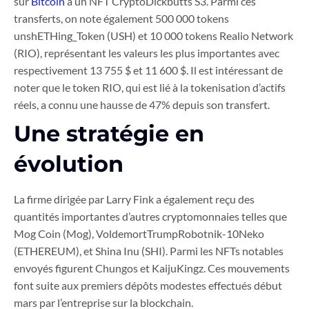
sur
Bitcoin
à un NFT CryptoDickbutts S3. Parmi ces
transferts, on note également 500 000 tokens
unshETHing_Token (USH) et 10 000 tokens Realio Network
(RIO), représentant les valeurs les plus importantes avec
respectivement 13 755 $ et 11 600 $. Il est intéressant de
noter que le token RIO, qui est lié à la tokenisation d’actifs
réels, a connu une hausse de 47% depuis son transfert.
Une stratégie en
évolution
La firme dirigée par Larry Fink a également reçu des
quantités importantes d’autres cryptomonnaies telles que
Mog Coin (Mog), VoldemortTrumpRobotnik-10Neko
(ETHEREUM), et Shina Inu (SHI). Parmi les NFTs notables
envoyés figurent Chungos et KaijuKingz. Ces mouvements
font suite aux premiers dépôts modestes effectués début
mars par l’entreprise sur la blockchain.