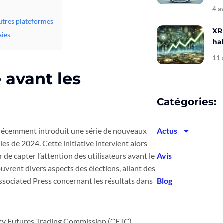
4 a
utres plateformes
XR
aies
hal
11 
 avant les
Catégories:
a récemment introduit une série de nouveaux
Actus
es de 2024. Cette initiative intervient alors
r de capter l’attention des utilisateurs avant le
Avis
vrent divers aspects des élections, allant des
Associated Press concernant les résultats dans
Blog
ty Futures Trading Commission (CFTC),