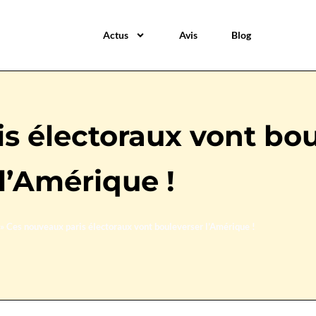
Actus
Avis
Blog
s électoraux vont bou
l’Amérique !
»
Ces nouveaux paris électoraux vont bouleverser l’Amérique !