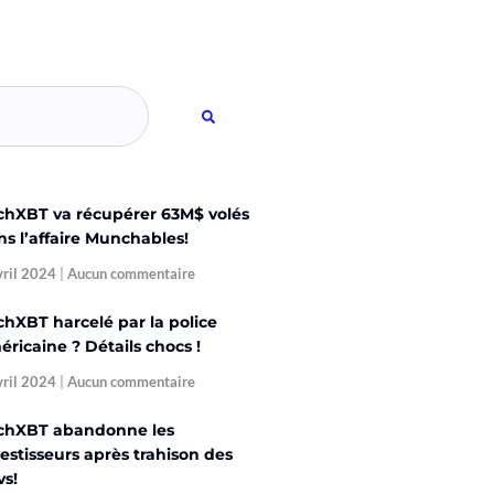
chXBT va récupérer 63M$ volés
ns l’affaire Munchables!
vril 2024
Aucun commentaire
chXBT harcelé par la police
ricaine ? Détails chocs !
vril 2024
Aucun commentaire
chXBT abandonne les
estisseurs après trahison des
vs!