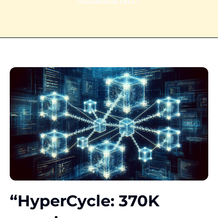
l’humanité de l’AGI !”
“HyperCycle: 370K