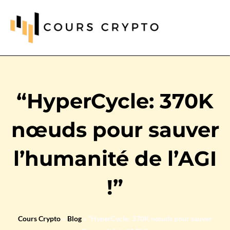
“HyperCycle: 370K
nœuds pour sauver
l’humanité de l’AGI
!”
Cours Crypto
»
Blog
»
“HyperCycle: 370K nœuds pour sauver