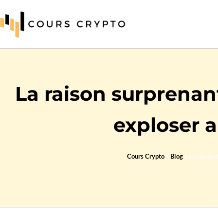
La raison surprenant
exploser 
Cours Crypto
»
Blog
»
La raison 