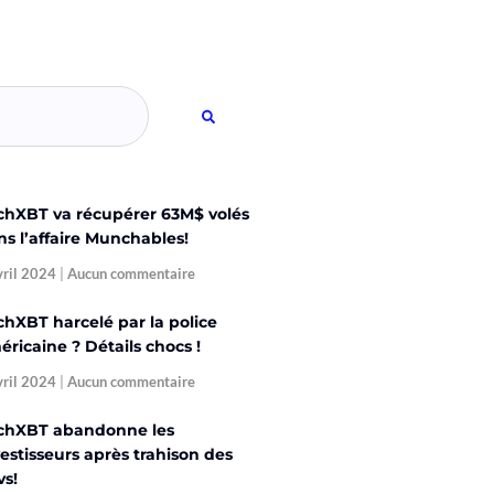
chXBT va récupérer 63M$ volés
ns l’affaire Munchables!
vril 2024
Aucun commentaire
chXBT harcelé par la police
ricaine ? Détails chocs !
vril 2024
Aucun commentaire
chXBT abandonne les
estisseurs après trahison des
vs!