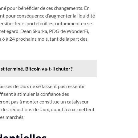
onné pour bénéficier de ces changements. En
vent pour conséquence d’augmenter la liquidité
versifier leurs portefeuilles, notamment en se
À cet égard, Dean Skurka, PDG de WonderFi,
 6 à 24 prochains mois, tant de la part des
t terminé, Bitcoin va-t-il chuter?
aisses de taux ne se fassent pas ressentir
isent à stimuler la confiance des
ueront pas à monter constitue un catalyseur
s des réductions de taux, quant à eux, mettent
les marchés.