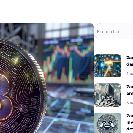
Za
da
1 a
Za
amé
6 a
Za
inv
de