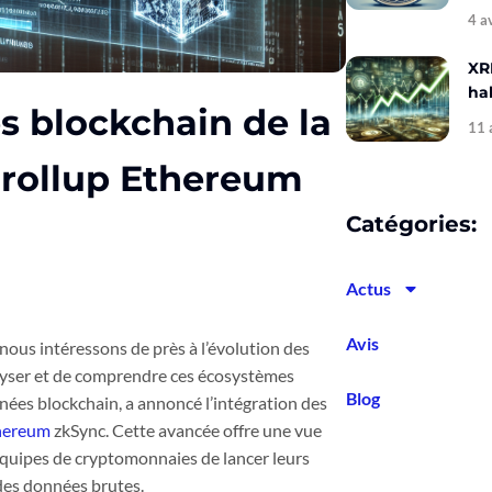
4 a
XR
hal
s blockchain de la
11 
u rollup Ethereum
Catégories:
Actus
Avis
nous intéressons de près à l’évolution des
alyser et de comprendre ces écosystèmes
Blog
es blockchain, a annoncé l’intégration des
hereum
zkSync. Cette avancée offre une vue
quipes de cryptomonnaies de lancer leurs
 des données brutes.