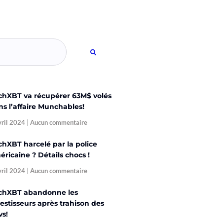
chXBT va récupérer 63M$ volés
ns l’affaire Munchables!
vril 2024
Aucun commentaire
chXBT harcelé par la police
ricaine ? Détails chocs !
vril 2024
Aucun commentaire
chXBT abandonne les
estisseurs après trahison des
vs!