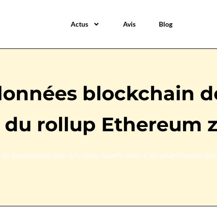
Actus
Avis
Blog
données blockchain d
et du rollup Ethereum
les données blockchain de la chaîne SportFi Chiliz et du rollup Ethereum zkS