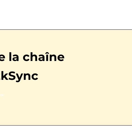
e la chaîne
 zkSync
ync