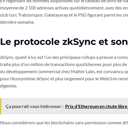
En regardant les données disponibles sur le tableau de bord de N
moyenne de 2 100 adresses actives quotidiennement, avec des enti
club turc Trabzonspor, Galatasaray et le PSG figurant parmi les cin
dernière semaine.
Le protocole zkSync et so
zkSync, quant à lui, est l’un des principaux rollups à preuve à con
traite plus d’un million de transactions quotidiennes pour plus 
du développement commercial chez Matter Labs, est convaincu que
pour l’écosystème zkSync et plus largement pour le Web3 en rend
digestes.
Ça pourrait vous intéresser :
Prix d'Ethereum en chute libre 
Nous considérons que les blockchains sans permission comme zkS