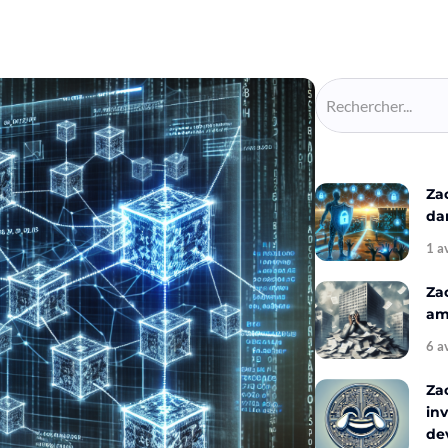
Za
da
1 a
Za
amé
6 a
Za
inv
de