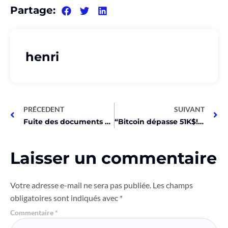
Partage:
henri
PRÉCEDENT
SUIVANT
Fuite des documents KYC d’Aleo : vos données privées en danger ?
“Bitcoin dépasse 51K$! ETH, UNI, FIL et GRT en forte hausse!”
Laisser un commentaire
Votre adresse e-mail ne sera pas publiée.
Les champs
obligatoires sont indiqués avec
*
Commentaire
*