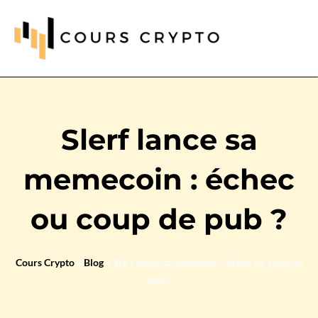
Slerf lance sa
memecoin : échec
ou coup de pub ?
Cours Crypto
»
Blog
»
Slerf lance sa memecoin : échec ou coup de
pub ?