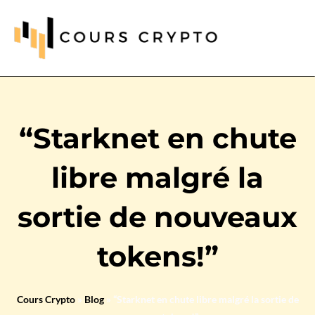
“Starknet en chute
libre malgré la
sortie de nouveaux
tokens!”
Cours Crypto
»
Blog
»
“Starknet en chute libre malgré la sortie de