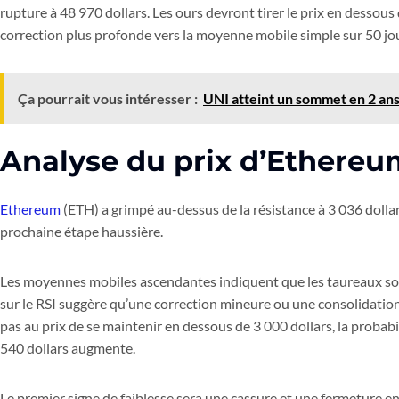
rupture à 48 970 dollars. Les ours devront tirer le prix en dessous
correction plus profonde vers la moyenne mobile simple sur 50 jou
Ça pourrait vous intéresser :
UNI atteint un sommet en 2 ans 
Analyse du prix d’Ethere
Ethereum
(ETH) a grimpé au-dessus de la résistance à 3 036 dollars 
prochaine étape haussière.
Les moyennes mobiles ascendantes indiquent que les taureaux s
sur le RSI suggère qu’une correction mineure ou une consolidation
pas au prix de se maintenir en dessous de 3 000 dollars, la probabil
540 dollars augmente.
Le premier signe de faiblesse sera une cassure et une fermeture 