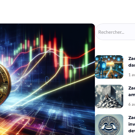
Za
da
1 a
Za
amé
6 a
Za
inv
de