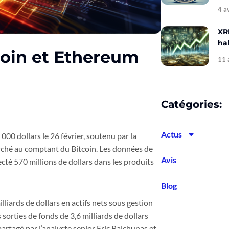
4 a
XR
hal
coin et Ethereum
11 
Catégories:
Actus
00 dollars le 26 février, soutenu par la
rché au comptant du Bitcoin. Les données de
Avis
cté 570 millions de dollars dans les produits
Blog
lliards de dollars en actifs nets sous gestion
orties de fonds de 3,6 milliards de dollars
artagé par l’analyste senior Eric Balchunas et