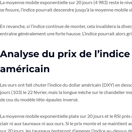
La moyenne mobile exponentielle sur 20 jours (4 983) reste le niveau
se fissure, l’indice pourrait descendre jusqu’à la moyenne mobile s
En revanche, si l’indice continue de monter, cela invalidera la div
entraîne généralement une forte hausse. L’indice pourrait alors gr
Analyse du prix de l’indice
américain
Les ours ont fait chuter l’indice du dollar américain (DXY) en de
jours (103) le 22 février, mais la longue mèche sur le chandelier mo
de cou du modèle tête-épaules inversé.
La moyenne mobile exponentielle plate sur 20 jours et le RSI prè
clair ni aux taureaux ni aux ours. Si le prix monte et se maintien
sur 20 jours, les taureaux tenteront d’amener l’indice au-dessus de 