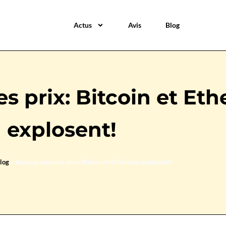
Actus
Avis
Blog
s prix: Bitcoin et Et
explosent!
log
»
Analyse choc des prix: Bitcoin et Ethereum explosent!