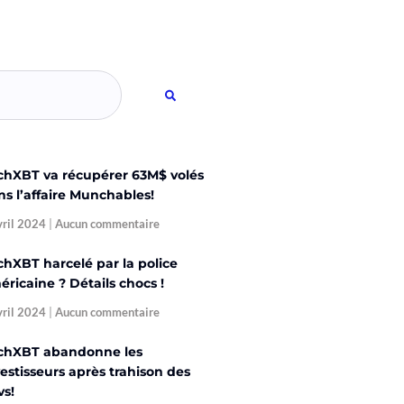
chXBT va récupérer 63M$ volés
ns l’affaire Munchables!
vril 2024
Aucun commentaire
chXBT harcelé par la police
ricaine ? Détails chocs !
vril 2024
Aucun commentaire
chXBT abandonne les
estisseurs après trahison des
vs!