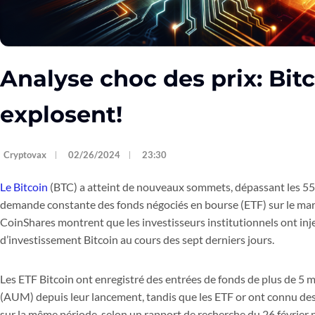
Analyse choc des prix: Bit
explosent!
Cryptovax
02/26/2024
23:30
Le Bitcoin
(BTC) a atteint de nouveaux sommets, dépassant les 55 0
demande constante des fonds négociés en bourse (ETF) sur le ma
CoinShares montrent que les investisseurs institutionnels ont inje
d’investissement Bitcoin au cours des sept derniers jours.
Les ETF Bitcoin ont enregistré des entrées de fonds de plus de 5 mi
(AUM) depuis leur lancement, tandis que les ETF or ont connu des s
sur la même période, selon un rapport de recherche du 26 février p