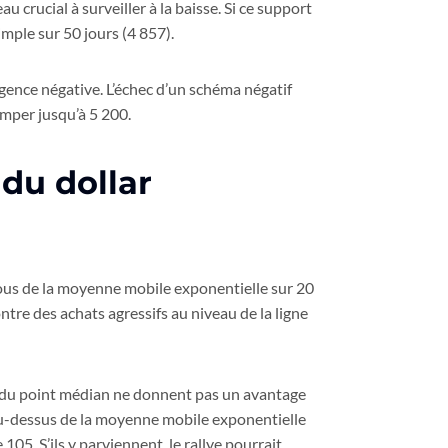
 crucial à surveiller à la baisse. Si ce support
imple sur 50 jours (4 857).
ergence négative. L’échec d’un schéma négatif
imper jusqu’à 5 200.
 du dollar
ssous de la moyenne mobile exponentielle sur 20
ntre des achats agressifs au niveau de la ligne
s du point médian ne donnent pas un avantage
t au-dessus de la moyenne mobile exponentielle
105. S’ils y parviennent, le rallye pourrait