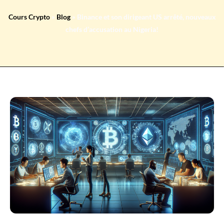
Cours Crypto
»
Blog
»
Binance et son dirigeant US arrêté, nouveaux
chefs d’accusation au Nigeria!