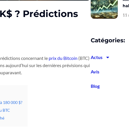
hal
K$ ? Prédictions
11 
Catégories:
Actus
prédictions concernant le
prix du Bitcoin
(BTC)
ns aujourd’hui sur les dernières prévisions qui
Avis
auparavant.
Blog
 à 180 000 $?
du BTC
ché