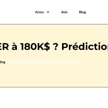
Actus
Avis
Blog
R à 180K$ ? Prédicti
Blog
»
Bitcoin va EXPLOSER à 180K$ ? Prédictions CHOC !