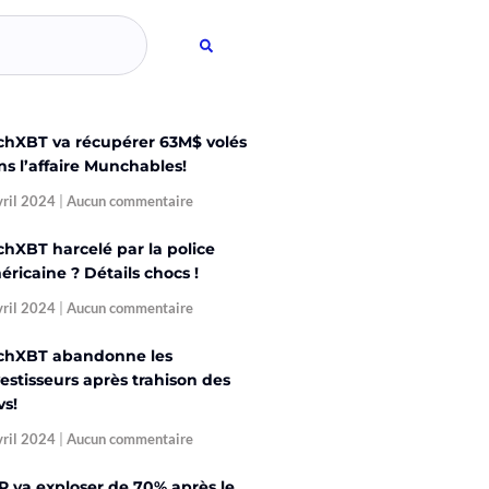
chXBT va récupérer 63M$ volés
ns l’affaire Munchables!
vril 2024
Aucun commentaire
chXBT harcelé par la police
ricaine ? Détails chocs !
vril 2024
Aucun commentaire
chXBT abandonne les
estisseurs après trahison des
vs!
vril 2024
Aucun commentaire
P va exploser de 70% après le