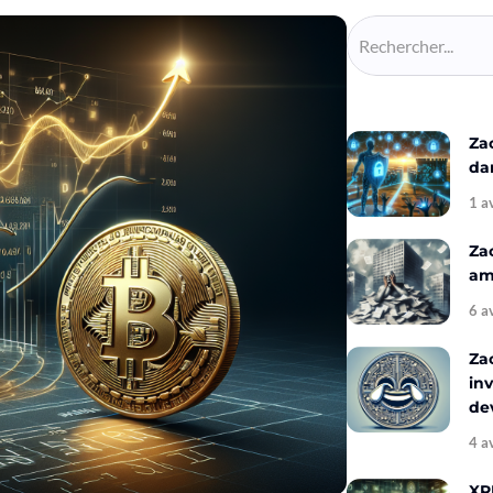
Za
da
1 a
Za
amé
6 a
Za
inv
de
4 a
XR