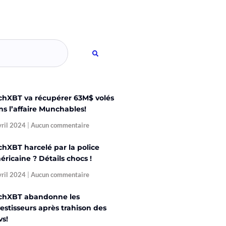
chXBT va récupérer 63M$ volés
ns l’affaire Munchables!
vril 2024
Aucun commentaire
chXBT harcelé par la police
ricaine ? Détails chocs !
vril 2024
Aucun commentaire
chXBT abandonne les
estisseurs après trahison des
vs!