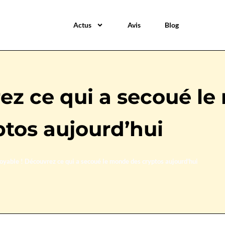
Actus
Avis
Blog
rez ce qui a secoué l
ptos aujourd’hui
royable ! Découvrez ce qui a secoué le monde des cryptos aujourd’hui