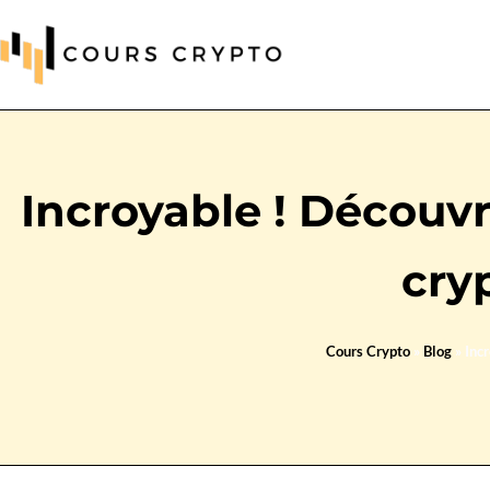
Incroyable ! Découv
cry
Cours Crypto
»
Blog
»
Inc