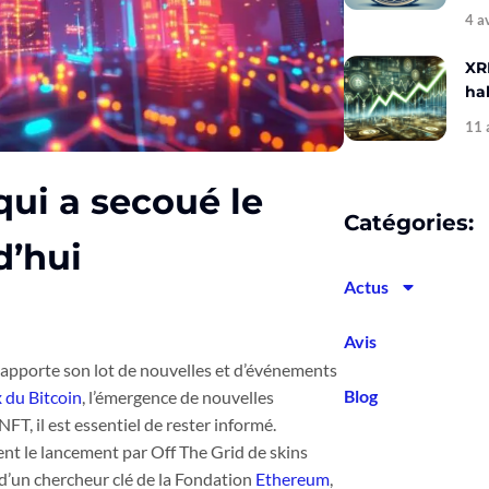
4 a
XR
hal
11 
qui a secoué le
Catégories:
d’hui
Actus
Avis
apporte son lot de nouvelles et d’événements
Blog
x du Bitcoin
, l’émergence de nouvelles
T, il est essentiel de rester informé.
nt le lancement par Off The Grid de skins
 d’un chercheur clé de la Fondation
Ethereum
,