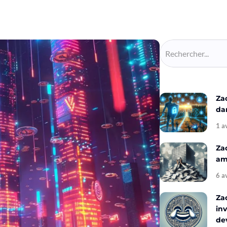
Za
da
1 a
Za
amé
6 a
Za
inv
de