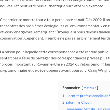
nouveau et peut-être plus authentique sur Satoshi Nakamoto.
Ce dernier se montre tour à tour perspicace et naïf. Dès 2009, il a
rencontrer des problèmes écologiques ou environnementaux en ra
of-work énergivore, remarquant : “Ironique si nous devons finale
conservation”. Cependant, il semble ne pas saisir pleinement les déf
La raison pour laquelle cette correspondance a été rendue publiqu
sentait pas à l’aise de partager des correspondances privées plus tôt
“procès important au Royaume-Uni en 2024 où j’étais témoin”, fai
cryptomonnaies et de développeurs ayant poursuivi Craig Wright,
Sommaire
masquer
1
L’identité professionnelle de 
2
Satoshi vs Chaum
3
Démasquer Satoshi : est-ce i