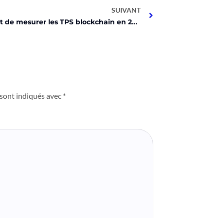
SUIVANT
Est-il idiot de mesurer les TPS blockchain en 2024? La réponse choc!
 sont indiqués avec
*