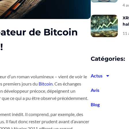
4 a
XR
hal
éateur de Bitcoin
11 
!
Catégories:
Actus
ueur d’un roman volumineux – vient de voir le
es premiers jours du
Bitcoin
. Ces échanges
Avis
 un développeur précoce, dépeignent un
r que ce qui a pu être observé précédemment.
Blog
ement inédit. Il comprend, par exemple, des
. Il faut donc rester prudent avant d’avancer
2009 à février 2011 offrent un regard