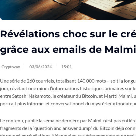
Révélations choc sur le cr
grâce aux emails de Malmi
Cryptovax
03/06/2024
15:01
Une série de 260 courriels, totalisant 140 000 mots – soit la long
jour, révélant une mine d’informations historiques primaires sur l
entre Satoshi Nakamoto, le créateur du Bitcoin, et Martti Malmi,
portrait plus informel et conversationnel du mystérieux fondateu
Le contenu, publié la semaine dernière par Malmi, n’est pas entièr
fragments de la “question and answer dump” du Bitcoin déjà connus
de nouvelles révélations. Néanmoins, ces échanges datant de mai 