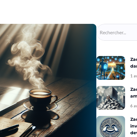
Za
da
1 a
Za
amé
6 a
Za
inv
de