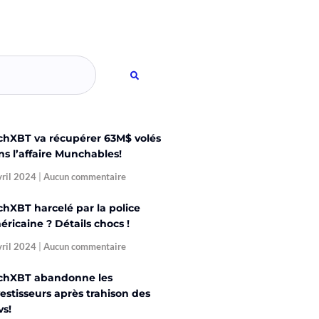
chXBT va récupérer 63M$ volés
ns l’affaire Munchables!
vril 2024
Aucun commentaire
chXBT harcelé par la police
ricaine ? Détails chocs !
vril 2024
Aucun commentaire
chXBT abandonne les
estisseurs après trahison des
vs!