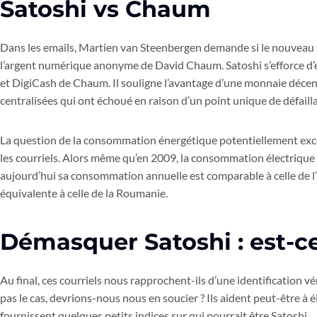
Satoshi vs Chaum
Dans les emails, Martien van Steenbergen demande si le nouveau s
l’argent numérique anonyme de David Chaum. Satoshi s’efforce d’e
et DigiCash de Chaum. Il souligne l’avantage d’une monnaie décen
centralisées qui ont échoué en raison d’un point unique de défaill
La question de la consommation énergétique potentiellement exc
les courriels. Alors même qu’en 2009, la consommation électrique 
aujourd’hui sa consommation annuelle est comparable à celle de 
équivalente à celle de la Roumanie.
Démasquer Satoshi : est-c
Au final, ces courriels nous rapprochent-ils d’une identification véri
pas le cas, devrions-nous nous en soucier ? Ils aident peut-être à 
fournissent quelques petits indices sur qui pourrait être Satoshi.