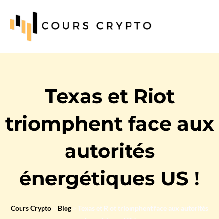
Texas et Riot
triomphent face aux
autorités
énergétiques US !
Cours Crypto
»
Blog
»
Texas et Riot triomphent face aux autorités