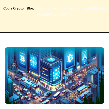
Cours Crypto
»
Blog
»
Binance Labs se concentre sur le DeFi Bitcoin,
MarginFi perd 200M$ !