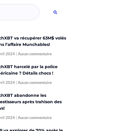
chXBT va récupérer 63M$ volés
ns l’affaire Munchables!
vril 2024
Aucun commentaire
chXBT harcelé par la police
ricaine ? Détails chocs !
vril 2024
Aucun commentaire
chXBT abandonne les
estisseurs après trahison des
vs!
vril 2024
Aucun commentaire
P va exploser de 70% après le