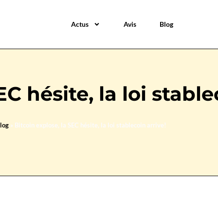
Actus
Avis
Blog
C hésite, la loi stable
log
»
Bitcoin explose, la SEC hésite, la loi stablecoin arrive!