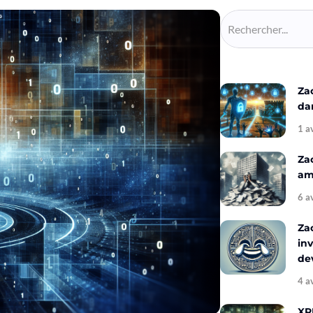
Za
da
1 a
Za
amé
6 a
Za
inv
de
4 a
XR