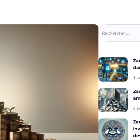
Za
da
1 a
Za
amé
6 a
Za
inv
de