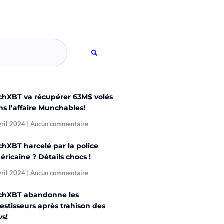
chXBT va récupérer 63M$ volés
ns l’affaire Munchables!
vril 2024
Aucun commentaire
chXBT harcelé par la police
ricaine ? Détails chocs !
vril 2024
Aucun commentaire
chXBT abandonne les
estisseurs après trahison des
vs!