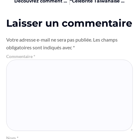
Découvrez comment dWallet et Avail révolutionnent le Bitcoin!
“Célébrité Taïwanaise fait exploser le prix d’un memecoin Solana!”
Laisser un commentaire
Votre adresse e-mail ne sera pas publiée.
Les champs
obligatoires sont indiqués avec
*
Commentaire
*
Nom
*