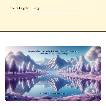
Cours Crypto
»
Blog
»
Découvrez la nouvelle chaîne de jeux
révolutionnaire de Mirror World sur Solana!