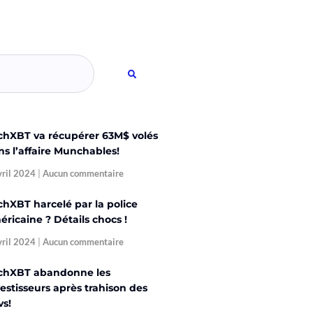
chXBT va récupérer 63M$ volés
ns l’affaire Munchables!
vril 2024
Aucun commentaire
chXBT harcelé par la police
ricaine ? Détails chocs !
vril 2024
Aucun commentaire
chXBT abandonne les
estisseurs après trahison des
vs!