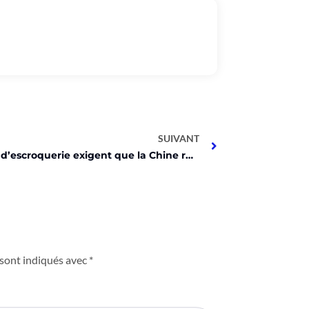
SUIVANT
Victimes d’escroquerie exigent que la Chine récupère 4,3 milliards de dollars en Bitcoin saisis par la police britannique
 sont indiqués avec
*