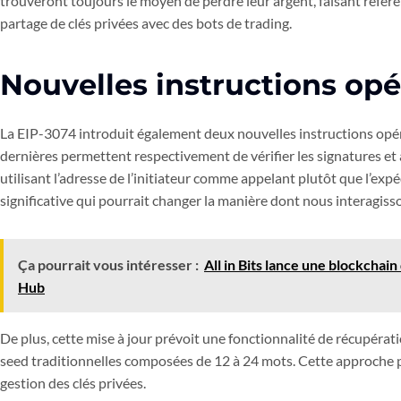
trouveront toujours le moyen de perdre leur argent, faisant référe
partage de clés privées avec des bots de trading.
Nouvelles instructions opé
La EIP-3074 introduit également deux nouvelles instructions o
dernières permettent respectivement de vérifier les signatures et a
utilisant l’adresse de l’initiateur comme appelant plutôt que l’exp
significative qui pourrait changer la manière dont nous interagiss
Ça pourrait vous intéresser :
All in Bits lance une blockcha
Hub
De plus, cette mise à jour prévoit une fonctionnalité de récupérat
seed traditionnelles composées de 12 à 24 mots. Cette approche po
gestion des clés privées.