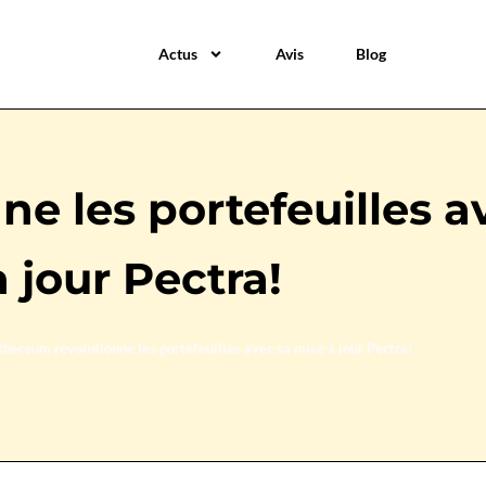
Actus
Avis
Blog
e les portefeuilles a
à jour Pectra!
thereum révolutionne les portefeuilles avec sa mise à jour Pectra!