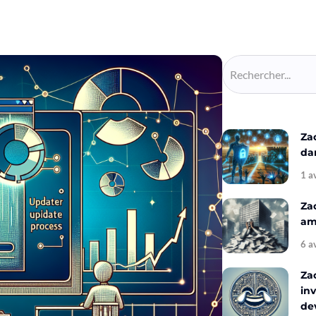
Za
da
1 a
Za
amé
6 a
Za
inv
de