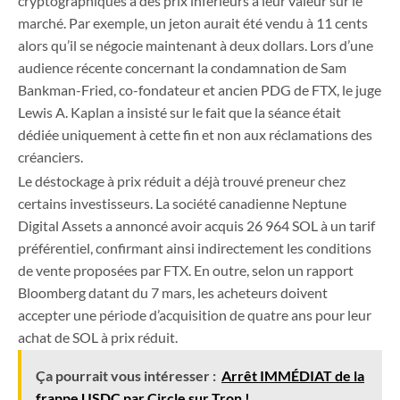
cryptographiques à des prix inférieurs à leur valeur sur le
marché. Par exemple, un jeton aurait été vendu à 11 cents
alors qu’il se négocie maintenant à deux dollars. Lors d’une
audience récente concernant la condamnation de Sam
Bankman-Fried, co-fondateur et ancien PDG de FTX, le juge
Lewis A. Kaplan a insisté sur le fait que la séance était
dédiée uniquement à cette fin et non aux réclamations des
créanciers.
Le déstockage à prix réduit a déjà trouvé preneur chez
certains investisseurs. La société canadienne Neptune
Digital Assets a annoncé avoir acquis 26 964 SOL à un tarif
préférentiel, confirmant ainsi indirectement les conditions
de vente proposées par FTX. En outre, selon un rapport
Bloomberg datant du 7 mars, les acheteurs doivent
accepter une période d’acquisition de quatre ans pour leur
achat de SOL à prix réduit.
Ça pourrait vous intéresser :
Arrêt IMMÉDIAT de la
frappe USDC par Circle sur Tron !