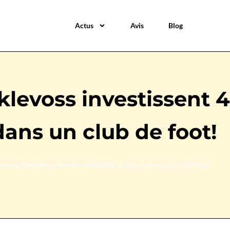
Actus
Avis
Blog
levoss investissent 
dans un club de foot!
meaux Winklevoss investissent 4,5M$ en Bitcoin dans un club de foot!