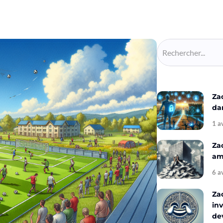
Za
da
1 a
Za
amé
6 a
Za
inv
de