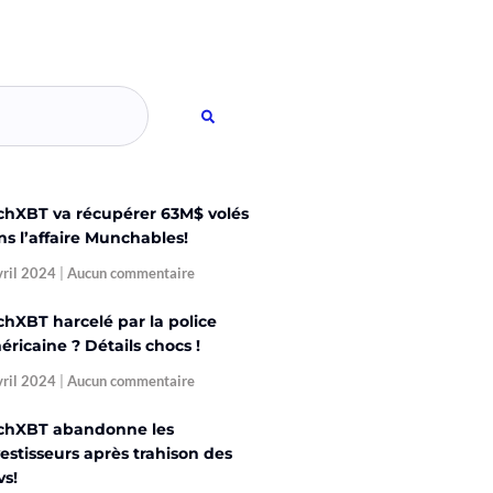
chXBT va récupérer 63M$ volés
ns l’affaire Munchables!
vril 2024
Aucun commentaire
chXBT harcelé par la police
ricaine ? Détails chocs !
vril 2024
Aucun commentaire
chXBT abandonne les
estisseurs après trahison des
vs!