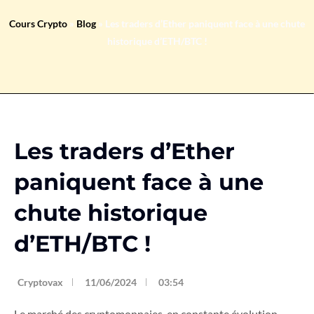
Cours Crypto
»
Blog
»
Les traders d’Ether paniquent face à une chute
historique d’ETH/BTC !
Les traders d’Ether
paniquent face à une
chute historique
d’ETH/BTC !
Cryptovax
11/06/2024
03:54
Le marché des cryptomonnaies, en constante évolution,