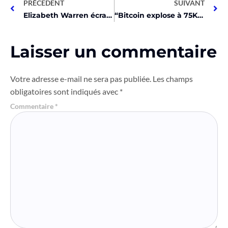
PRÉCEDENT
SUIVANT
Elizabeth Warren écrase l’avocat pro-XRP John Deaton au Sénat !
“Bitcoin explose à 75K $ : Trump en tête, le monde sous le choc !”
Laisser un commentaire
Votre adresse e-mail ne sera pas publiée.
Les champs
obligatoires sont indiqués avec
*
Commentaire
*