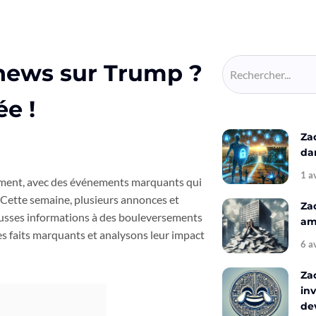
 news sur Trump ?
ée !
Za
da
1 a
ment, avec des événements marquants qui
r. Cette semaine, plusieurs annonces et
Za
fausses informations à des bouleversements
amé
s faits marquants et analysons leur impact
6 a
Za
inv
de