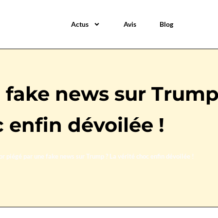
Actus
Avis
Blog
 fake news sur Trump 
 enfin dévoilée !
or piégé par une fake news sur Trump ? La vérité choc enfin dévoilée !