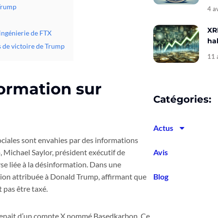
 Trump
4 a
XR
ingénierie de FTX
hal
s de victoire de Trump
11 
formation sur
Catégories:
Actus
ociales sont envahies par des informations
 Michael Saylor, président exécutif de
Avis
e liée à la désinformation. Dans une
ation attribuée à Donald Trump, affirmant que
Blog
t pas être taxé.
provenait d’un compte X nommé Basedkarbon. Ce