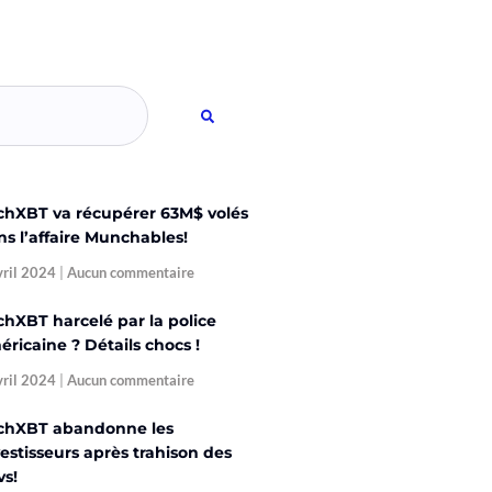
chXBT va récupérer 63M$ volés
ns l’affaire Munchables!
vril 2024
Aucun commentaire
chXBT harcelé par la police
ricaine ? Détails chocs !
vril 2024
Aucun commentaire
chXBT abandonne les
estisseurs après trahison des
vs!