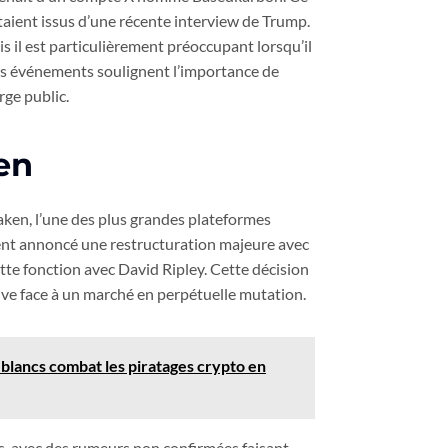
taient issus d’une récente interview de Trump.
s il est particulièrement préoccupant lorsqu’il
els événements soulignent l’importance de
rge public.
en
aken, l’une des plus grandes plateformes
ent annoncé une restructuration majeure avec
te fonction avec David Ripley. Cette décision
ctive face à un marché en perpétuelle mutation.
blancs combat les piratages crypto en
fs, avec des rumeurs non confirmées faisant