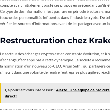
compte avait initialement posté ces propos en prétendant qu’ils é
Ce type de désinformation n’est pas rare en période électorale, mai
touche des personnalités influentes dans l’industrie crypto. De t
vérifier les sources d’informations avant de les partager avec un la
Restructuration chez Krak
Le secteur des échanges cryptos est en constante évolution, et Kr
d’échange, n’échappe pas à cette dynamique. La société a récemm
la nomination d’un nouveau co-CEO, Arjun Sethi, qui partagera cet
s’inscrit dans une volonté de rendre l’entreprise plus agile et réa
Ça pourrait vous intéresser :
Alerte! Une équipe de hackers 
direct!
Kraken a également révélé qu’elle prévoyait de réduire ses effecti