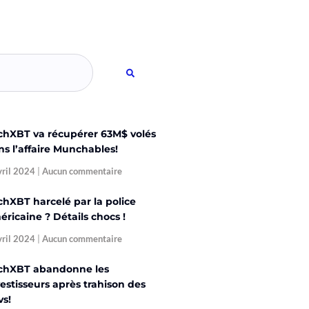
chXBT va récupérer 63M$ volés
ns l’affaire Munchables!
vril 2024
Aucun commentaire
chXBT harcelé par la police
ricaine ? Détails chocs !
vril 2024
Aucun commentaire
chXBT abandonne les
estisseurs après trahison des
vs!