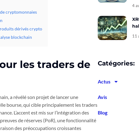
4 a
s de cryptomonnaies
XR
on
hal
produits dérivés crypto
11 
nalyse blockchain
ur les traders de
Catégories:
Actus
ain, a révélé son projet de lancer une
Avis
le bourse, qui cible principalement les traders
ance. L’accent est mis sur l’intégration des
Blog
 preuves de réserves (PoR), une fonctionnalité
 raison des préoccupations croissantes