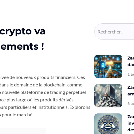
crypto va
sements !
Za
da
1 a
rivée de nouveaux produits financiers. Ces
 dans le domaine de la blockchain, comme
Za
 nouvelle plateforme de trading perpétuel
amé
ce plus large où les produits dérivés
6 a
urs particuliers et institutionnels. Explorons
s pour le marché.
Za
inv
de