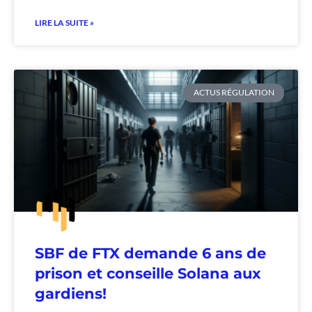
LIRE LA SUITE »
ACTUS RÉGULATION
SBF de FTX demande 6 ans de
prison et conseille Solana aux
gardiens!